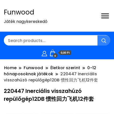
Funwood
Játék nagykereskedő
0,00 Ft
0
Home
Funwood
Életkor szerint
0-12
hónaposoknak játékok
220447 Inerciális
visszahúzó repülőgép12DB 惯性回力飞机12件套
220447 Inerciális visszahúzó
repülőgép12DB 惯性回力飞机12件套