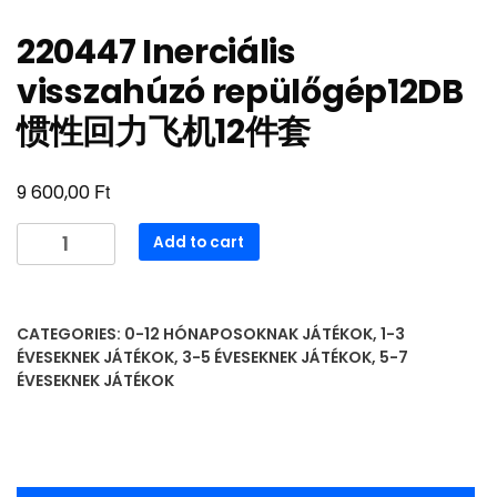
220447 Inerciális
visszahúzó repülőgép12DB
惯性回力飞机12件套
Ft
9 600,00
220447
Add to cart
Inerciális
visszahúzó
repülőgép12DB
CATEGORIES:
0-12 HÓNAPOSOKNAK JÁTÉKOK
,
1-3
惯
ÉVESEKNEK JÁTÉKOK
,
3-5 ÉVESEKNEK JÁTÉKOK
,
5-7
性
ÉVESEKNEK JÁTÉKOK
回
力
飞
机