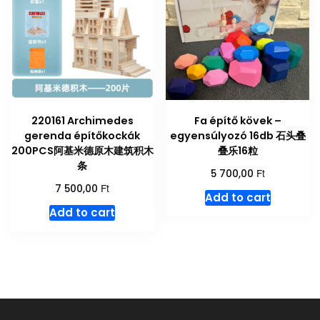
220161 Archimedes
Fa építő kövek –
gerenda építőkockák
egyensúlyozó 16db 石头叠
200PCS阿基米德原木建筑积木
叠乐16粒
条
Ft
5 700,00
Ft
7 500,00
Add to cart
Add to cart