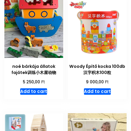
noé bárkája állatok
Woody Építő kocka 100db
fajátek训练小木屋动物
汉字积木100粒
Ft
Ft
5 250,00
9 000,00
Add to cart
Add to cart