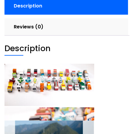
12
Description
件
套
quantity
Reviews (0)
Description