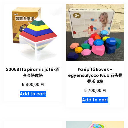
230581 fa piramis játék百
Fa építő kövek –
变金塔魔塔
egyensúlyozó 16db 石头叠
叠乐16粒
Ft
5 400,00
Ft
5 700,00
Add to cart
Add to cart