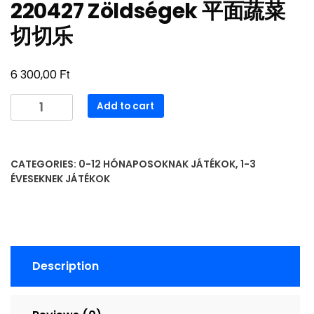
220427 Zöldségek 平面蔬菜
切切乐
Ft
6 300,00
220427
Add to cart
Zöldségek
平
面
CATEGORIES:
0-12 HÓNAPOSOKNAK JÁTÉKOK
,
1-3
蔬
ÉVESEKNEK JÁTÉKOK
菜
切
切
乐
quantity
Description