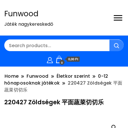
Funwood
Játék nagykereskedő
0,00 Ft
0
Home
Funwood
Életkor szerint
0-12
hónaposoknak játékok
220427 Zöldségek 平面
蔬菜切切乐
220427 Zöldségek 平面蔬菜切切乐