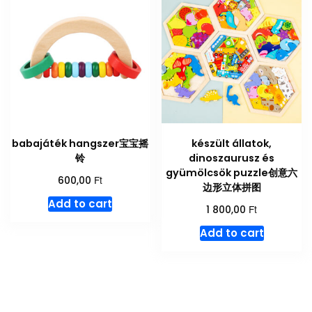
babajáték hangszer宝宝摇
készült állatok,
铃
dinoszaurusz és
gyümölcsök puzzle创意六
Ft
600,00
边形立体拼图
Add to cart
Ft
1 800,00
Add to cart