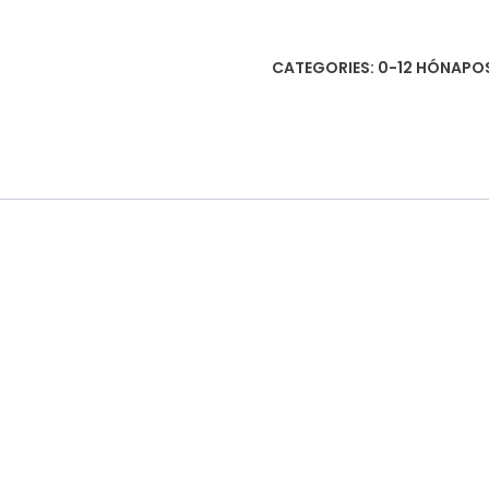
négy
oszlopkészletet
CATEGORIES:
0-12 HÓNAPO
形
状
四
套
柱
quantity