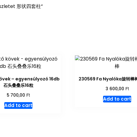
opkészletet 形状四套柱”
kövek – egyensúlyozó 16db
230569 Fa Nyalóka旋
石头叠叠乐16粒
Ft
3 600,00
Ft
5 700,00
Add to cart
Add to cart