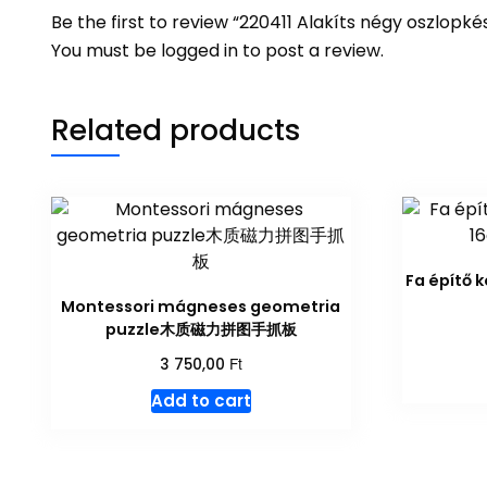
Be the first to review “220411 Alakíts négy oszl
You must be
logged in
to post a review.
Related products
Fa építő 
Montessori mágneses geometria
puzzle木质磁力拼图手抓板
Ft
3 750,00
Add to cart