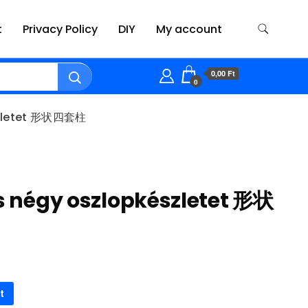
t
Privacy Policy
DIY
My account
0,00 Ft
0
észletet 形状四套柱
ts négy oszlopkészletet 形状
t