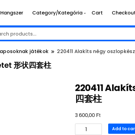
Hangszer
Category/Kategória
Cart
Checkou
naposoknak játékok
220411 Alakíts négy oszlopk
szletet 形状四套柱
220411 Alakí
四套柱
Ft
3 600,00
220411
Add to car
Alakíts