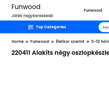
Funwood
Funwood
Játék nagykereskedő
Top Categories
Home
Funwood
Életkor szerint
0-12 hó
220411 Alakíts négy oszlopké