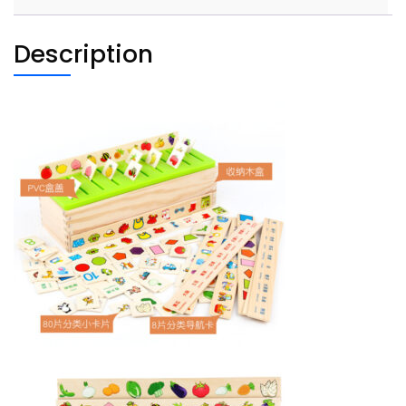
数
字
Description
水
果
quantity