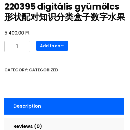
220395 digitális gyümölcs
形状配对知识分类盒子数字水果
Ft
5 400,00
220395
Add to cart
digitális
gyümölcs
形
CATEGORY:
CATEGORIZED
状
配
对
知
识
Description
分
类
盒
Reviews (0)
子